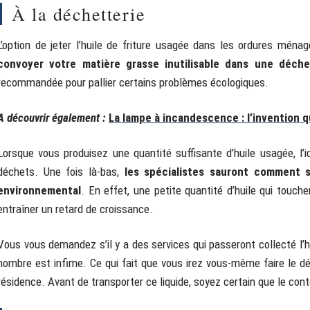
À la déchetterie
L’option de jeter l’huile de friture usagée dans les ordures ména
convoyer votre matière grasse inutilisable dans une déche
recommandée pour pallier certains problèmes écologiques.
A découvrir également :
La lampe à incandescence : l’invention q
Lorsque vous produisez une quantité suffisante d’huile usagée, l’
déchets. Une fois là-bas,
les spécialistes sauront comment s’
environnemental
. En effet, une petite quantité d’huile qui touc
entraîner un retard de croissance.
Vous vous demandez s’il y a des services qui passeront collecté l’h
nombre est infime. Ce qui fait que vous irez vous-même faire le dép
résidence. Avant de transporter ce liquide, soyez certain que le con