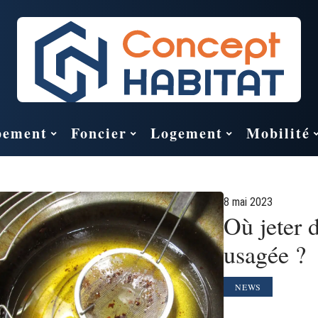
pement
Foncier
Logement
Mobilité
8 mai 2023
Où jeter d
usagée ?
NEWS