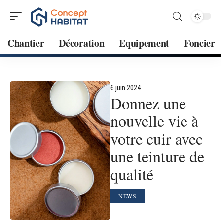
Chantier
Décoration
Equipement
Foncier
6 juin 2024
Donnez une
nouvelle vie à
votre cuir avec
une teinture de
qualité
NEWS