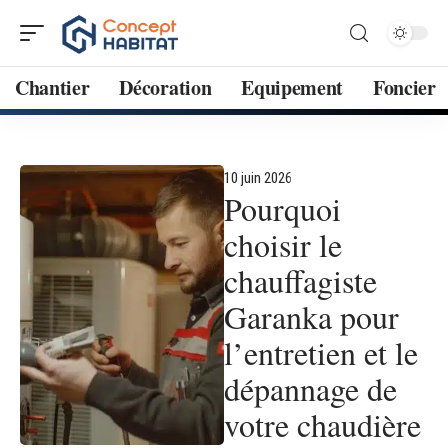
Chantier
Décoration
Equipement
Foncier
10 juin 2026
Pourquoi
choisir le
chauffagiste
Garanka pour
l’entretien et le
dépannage de
votre chaudière