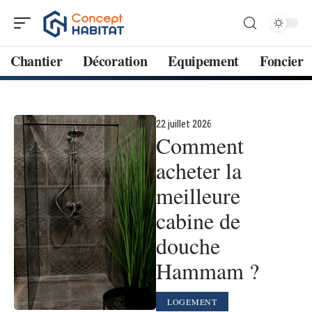
Chantier
Décoration
Equipement
Foncier
22 juillet 2026
Comment
acheter la
meilleure
cabine de
douche
Hammam ?
LOGEMENT