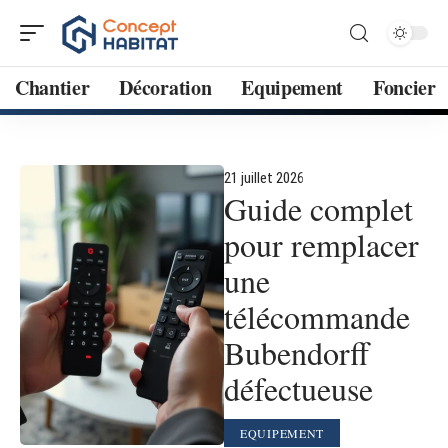
Chantier
Décoration
Equipement
Foncier
21 juillet 2026
Guide complet
pour remplacer
une
télécommande
Bubendorff
défectueuse
EQUIPEMENT