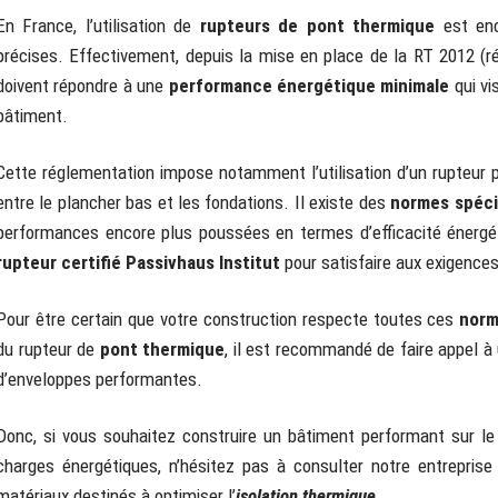
En France, l’utilisation de
rupteurs de
pont thermique
est en
précises. Effectivement, depuis la mise en place de la RT 2012 (r
doivent répondre à une
performance énergétique minimale
qui vi
bâtiment.
Cette réglementation impose notamment l’utilisation d’un rupteur 
entre le plancher bas et les fondations. Il existe des
normes spéci
performances encore plus poussées en termes d’efficacité énergétiq
rupteur certifié Passivhaus Institut
pour satisfaire aux exigences
Pour être certain que votre construction respecte toutes ces
norm
du rupteur de
pont thermique
, il est recommandé de faire appel à
d’enveloppes performantes.
Donc, si vous souhaitez construire un bâtiment performant sur le 
charges énergétiques, n’hésitez pas à consulter notre entreprise 
matériaux destinés à optimiser l’
isolation thermique
.