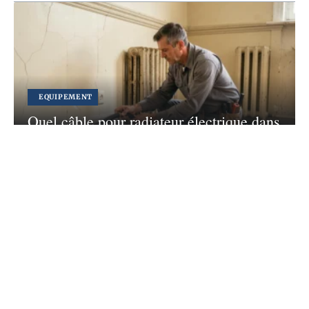
EQUIPEMENT
Quel câble pour radiateur électrique dans
un appartement ancien ?
4 août 2026
Contact
Mentions légales
Sitemap
© 2026 | concept-habitat.fr