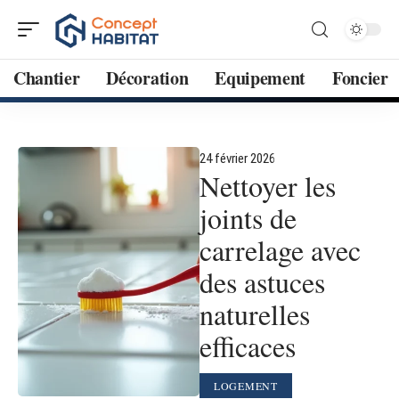
Chantier
Décoration
Equipement
Foncier
24 février 2026
Nettoyer les
joints de
carrelage avec
des astuces
naturelles
efficaces
LOGEMENT