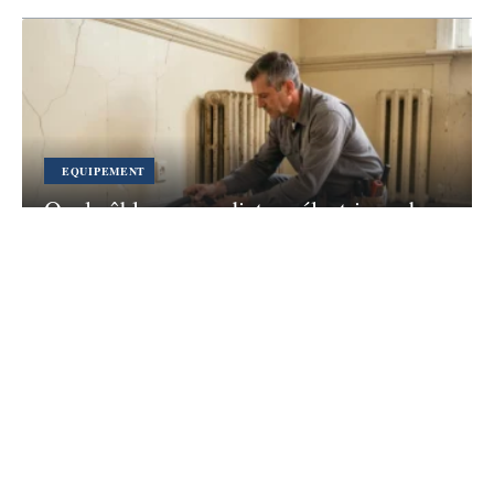
EQUIPEMENT
Quel câble pour radiateur électrique dans
un appartement ancien ?
4 août 2026
Contact
Mentions légales
Sitemap
© 2026 | concept-habitat.fr