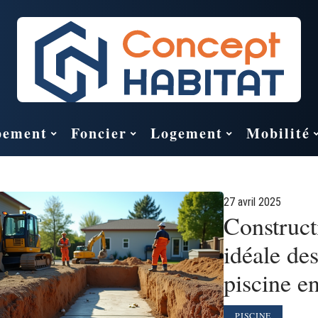
pement
Foncier
Logement
Mobilité
27 avril 2025
Construct
idéale de
piscine e
PISCINE