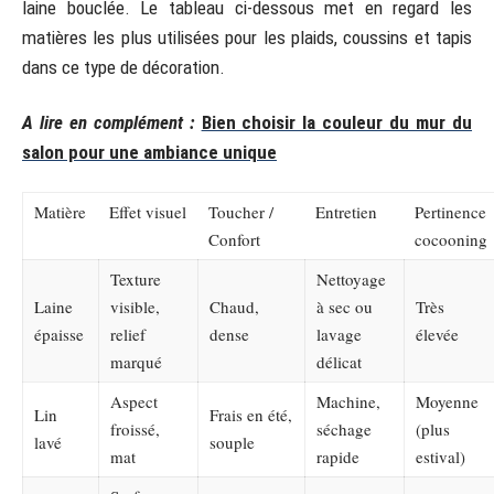
laine bouclée. Le tableau ci-dessous met en regard les
matières les plus utilisées pour les plaids, coussins et tapis
dans ce type de décoration.
A lire en complément :
Bien choisir la couleur du mur du
salon pour une ambiance unique
Matière
Effet visuel
Toucher /
Entretien
Pertinence
Confort
cocooning
Texture
Nettoyage
Laine
visible,
Chaud,
à sec ou
Très
épaisse
relief
dense
lavage
élevée
marqué
délicat
Aspect
Machine,
Moyenne
Lin
Frais en été,
froissé,
séchage
(plus
lavé
souple
mat
rapide
estival)