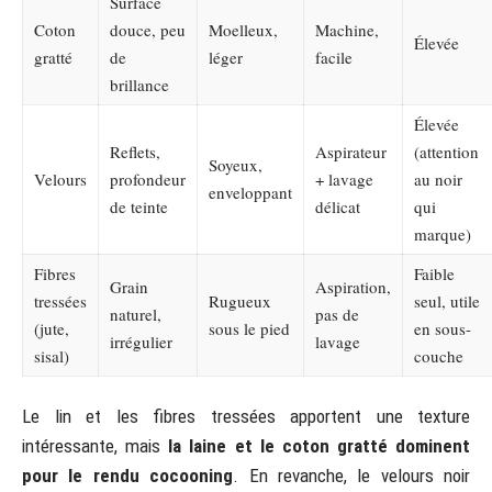
Surface
Coton
douce, peu
Moelleux,
Machine,
Élevée
gratté
de
léger
facile
brillance
Élevée
Reflets,
Aspirateur
(attention
Soyeux,
Velours
profondeur
+ lavage
au noir
enveloppant
de teinte
délicat
qui
marque)
Fibres
Faible
Grain
Aspiration,
tressées
Rugueux
seul, utile
naturel,
pas de
(jute,
sous le pied
en sous-
irrégulier
lavage
sisal)
couche
Le lin et les fibres tressées apportent une texture
intéressante, mais
la laine et le coton gratté dominent
pour le rendu cocooning
. En revanche, le velours noir