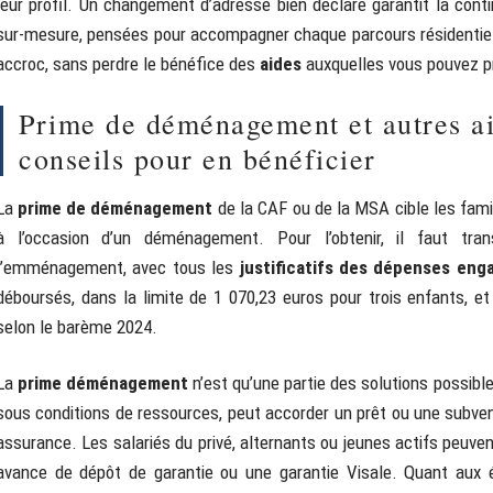
leur profil. Un changement d’adresse bien déclaré garantit la cont
sur-mesure, pensées pour accompagner chaque parcours résidentiel. 
accroc, sans perdre le bénéfice des
aides
auxquelles vous pouvez p
Prime de déménagement et autres aid
conseils pour en bénéficier
La
prime de déménagement
de la CAF ou de la MSA cible les famil
à l’occasion d’un déménagement. Pour l’obtenir, il faut t
l’emménagement, avec tous les
justificatifs des dépenses eng
déboursés, dans la limite de 1 070,23 euros pour trois enfants, e
selon le barème 2024.
La
prime déménagement
n’est qu’une partie des solutions possibl
sous conditions de ressources, peut accorder un prêt ou une subvent
assurance. Les salariés du privé, alternants ou jeunes actifs peuven
avance de dépôt de garantie ou une garantie Visale. Quant aux 