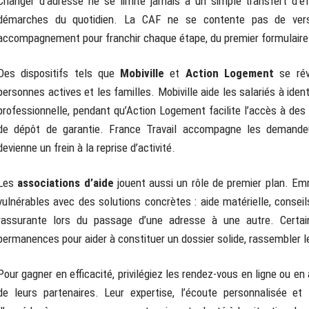
Changer d’adresse ne se limite jamais à un simple transfert d’e
démarches du quotidien. La CAF ne se contente pas de ve
accompagnement pour franchir chaque étape, du premier formulaire j
Des dispositifs tels que
Mobiville
et
Action Logement
se révè
personnes actives et les familles. Mobiville aide les salariés à ident
professionnelle, pendant qu’Action Logement facilite l’accès à des 
de dépôt de garantie. France Travail accompagne les demande
devienne un frein à la reprise d’activité.
Les
associations d’aide
jouent aussi un rôle de premier plan. Em
vulnérables avec des solutions concrètes : aide matérielle, conseil
rassurante lors du passage d’une adresse à une autre. Certai
permanences pour aider à constituer un dossier solide, rassembler les
Pour gagner en efficacité, privilégiez les rendez-vous en ligne ou e
de leurs partenaires. Leur expertise, l’écoute personnalisée e