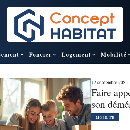
pement
Foncier
Logement
Mobilité
17 septembre 2025
Faire appe
son démé
MOBILITÉ