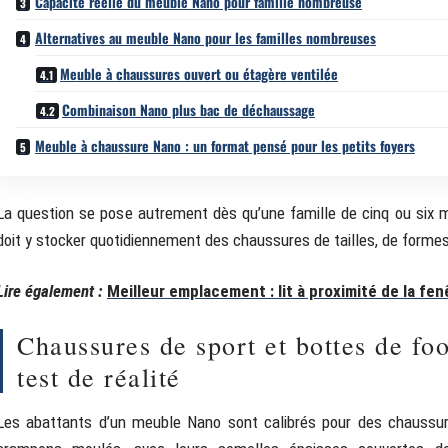
Capacité réelle du meuble Nano pour famille nombreuse
Alternatives au meuble Nano pour les familles nombreuses
Meuble à chaussures ouvert ou étagère ventilée
Combinaison Nano plus bac de déchaussage
Meuble à chaussure Nano : un format pensé pour les petits foyers
La question se pose autrement dès qu’une famille de cinq ou six 
doit y stocker quotidiennement des chaussures de tailles, de formes 
Lire également :
Meilleur emplacement : lit à proximité de la fe
Chaussures de sport et bottes de fo
test de réalité
Les abattants d’un meuble Nano sont calibrés pour des chaussur