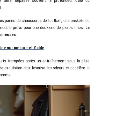
 terre, dépasse souvent la profondeur utile du
s.
ois paires de chaussures de football, des baskets de
 meuble prévu pour une douzaine de paires fines.
La
mineuses
.
sine sur mesure et fiable
kets trempées après un entraînement sous la pluie
circulation d’air favorise les odeurs et accélère la
 gamme.