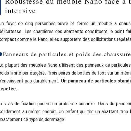
Robustesse du meuble Nano face à un
intensive
Un foyer de cinq personnes ouvre et ferme un meuble à chaussu
délicatesse. Les charnières des abattants constituent le point fa
compact comme le Nano, elles supportent des sollicitations répétées
Panneaux de particules et poids des chaussur
La plupart des meubles Nano utilisent des panneaux de particule
poids limité par étagère. Trois paires de bottes de foot sur un m
n’encaissent pas durablement.
Un panneau de particules stand
répétée
.
Les vis de fixation posent un problème connexe. Dans du panneau 
solidement au même endroit. Un enfant qui tire un abattant trop 
exactement ce type de dommage.