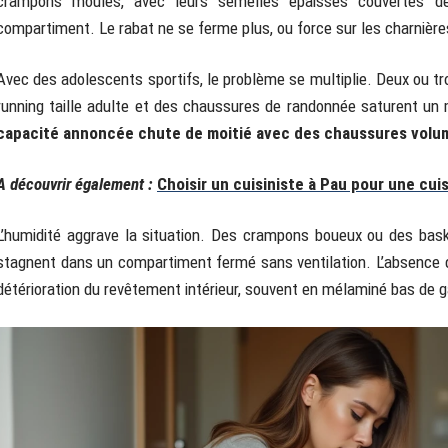
crampons moulés, avec leurs semelles épaisses couvertes de
compartiment. Le rabat ne se ferme plus, ou force sur les charnière
Avec des adolescents sportifs, le problème se multiplie. Deux ou tr
running taille adulte et des chaussures de randonnée saturent un
capacité annoncée chute de moitié avec des chaussures volu
A découvrir également :
Choisir un cuisiniste à Pau pour une cui
L’humidité aggrave la situation. Des crampons boueux ou des bas
stagnent dans un compartiment fermé sans ventilation. L’absence de 
détérioration du revêtement intérieur, souvent en mélaminé bas de