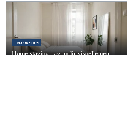
DÉCORATION
Home staging : agrandir visuellement
une chambre sous la taille standard
7 août 2026
Contact
Mentions légales
Sitemap
© 2026 | concept-habitat.fr