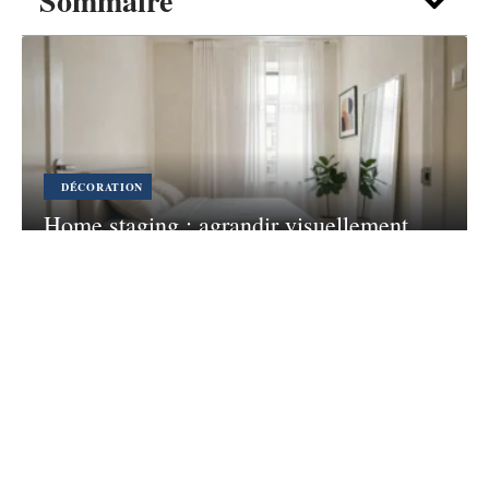
Sommaire
DÉCORATION
Home staging : agrandir visuellement
une chambre sous la taille standard
7 août 2026
Contact
Mentions légales
Sitemap