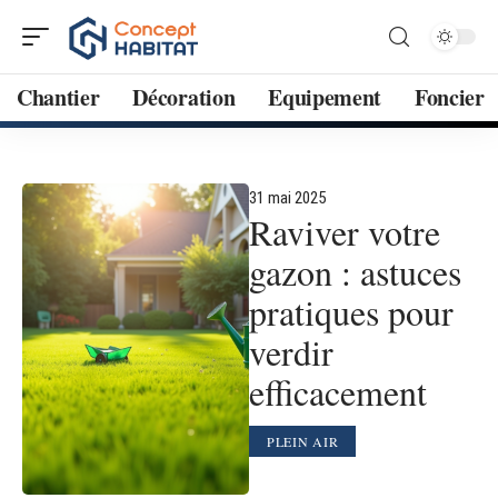
Chantier
Décoration
Equipement
Foncier
31 mai 2025
Raviver votre
gazon : astuces
pratiques pour
verdir
efficacement
PLEIN AIR