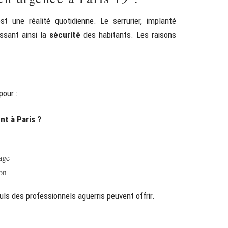
t une réalité quotidienne. Le serrurier, implanté
issant ainsi la
sécurité
des habitants. Les raisons
pour :
t à Paris ?
age
ion
uls des professionnels aguerris peuvent offrir.