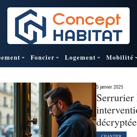
pement
Foncier
Logement
Mobilité
5 janvier 2025
Serrurier 
intervent
décryptée
CHANTIER