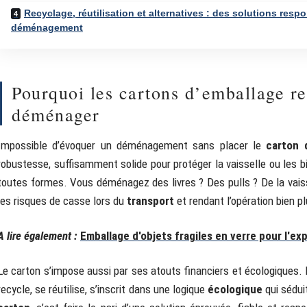
Recyclage, réutilisation et alternatives : des solutions res
déménagement
Pourquoi les cartons d’emballage re
déménager
Impossible d’évoquer un déménagement sans placer le
carton 
robustesse, suffisamment solide pour protéger la vaisselle ou les b
toutes formes. Vous déménagez des livres ? Des pulls ? De la vaiss
les risques de casse lors du
transport
et rendant l’opération bien pl
A lire également :
Emballage d'objets fragiles en verre pour l'ex
Le carton s’impose aussi par ses atouts financiers et écologiques. L
recycle, se réutilise, s’inscrit dans une logique
écologique
qui sédui