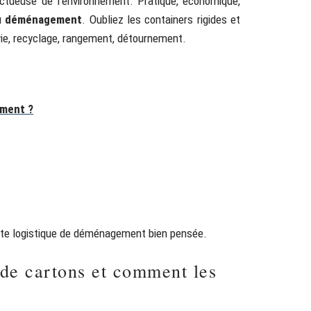
spectueuse de l’environnement. Pratique, économique,
du
déménagement
. Oubliez les containers rigides et
 vie, recyclage, rangement, détournement.
ement ?
toute logistique de déménagement bien pensée.
s de cartons et comment les