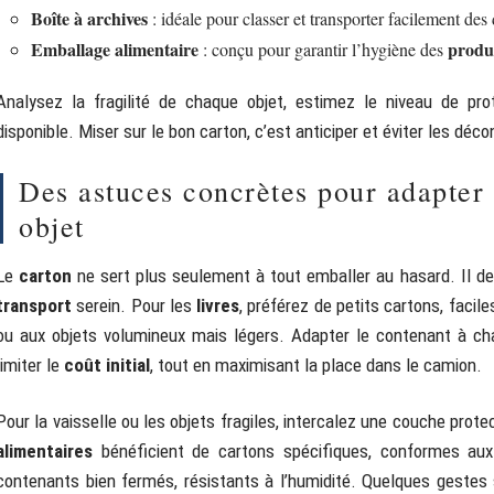
Boîte à archives
: idéale pour classer et transporter facilement des
Emballage alimentaire
produi
: conçu pour garantir l’hygiène des
Analysez la fragilité de chaque objet, estimez le niveau de pro
disponible. Miser sur le bon carton, c’est anticiper et éviter les dé
Des astuces concrètes pour adapter
objet
Le
carton
ne sert plus seulement à tout emballer au hasard. Il de
transport
serein. Pour les
livres
, préférez de petits cartons, faci
ou aux objets volumineux mais légers. Adapter le contenant à cha
limiter le
coût initial
, tout en maximisant la place dans le camion.
Pour la vaisselle ou les objets fragiles, intercalez une couche prote
alimentaires
bénéficient de cartons spécifiques, conformes aux
contenants bien fermés, résistants à l’humidité. Quelques gestes s