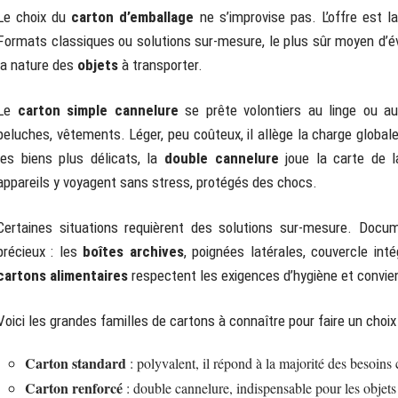
Le choix du
carton d’emballage
ne s’improvise pas. L’offre est l
Formats classiques ou solutions sur-mesure, le plus sûr moyen d’évi
la nature des
objets
à transporter.
Le
carton simple cannelure
se prête volontiers au linge ou au
peluches, vêtements. Léger, peu coûteux, il allège la charge globale
les biens plus délicats, la
double cannelure
joue la carte de la
appareils y voyagent sans stress, protégés des chocs.
Certaines situations requièrent des solutions sur-mesure. Docu
précieux : les
boîtes archives
, poignées latérales, couvercle inté
cartons alimentaires
respectent les exigences d’hygiène et convie
Voici les grandes familles de cartons à connaître pour faire un choix 
Carton standard
: polyvalent, il répond à la majorité des besoins
Carton renforcé
: double cannelure, indispensable pour les objets 