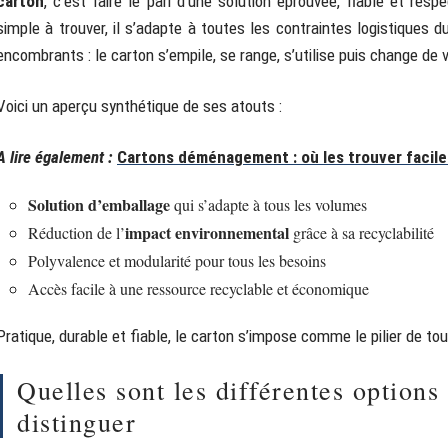
carton
, c’est faire le pari d’une solution éprouvée, fiable et re
simple à trouver, il s’adapte à toutes les contraintes logistiques 
encombrants : le carton s’empile, se range, s’utilise puis change de
Voici un aperçu synthétique de ses atouts :
A lire également :
Cartons déménagement : où les trouver facil
Solution d’emballage
qui s’adapte à tous les volumes
impact environnemental
Réduction de l’
grâce à sa recyclabilité
Polyvalence et modularité pour tous les besoins
Accès facile à une ressource recyclable et économique
Pratique, durable et fiable, le carton s’impose comme le pilier de 
Quelles sont les différentes option
distinguer