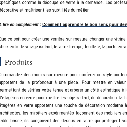
spécifiques comme la découpe de verre à la demande. Les professio
décorative et maîtrisent les subtilités du métier.
A lire en complément :
Comment apprendre le bon sens pour dévi
Que ce soit pour créer une verrière sur-mesure, changer une vitrine
choix entre le vitrage isolant, le verre trempé, feuilleté, la porte en v
Produits
Commandez des miroirs sur mesure pour conférer un style contempo
apportent de la profondeur à une pièce. Pour mettre en valeur l
permettant de vérifier votre tenue et arborer un côté esthétique à 
d’étagères en verre pour mettre les objets d’art, de décoration, la té
étagères en verre apportent une touche de décoration moderne à v
architectes, les miroitiers expérimentés façonnent des mobiliers en
table basse, ils conçoivent des dessus en verre qui protègent vo