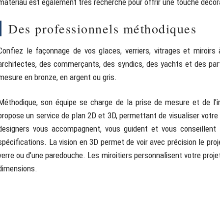
matériau est également très recherché pour offrir une touche décora
Des professionnels méthodiques
Confiez le façonnage de vos glaces, verriers, vitrages et miroirs
architectes, des commerçants, des syndics, des yachts et des parti
mesure en bronze, en argent ou gris.
Méthodique, son équipe se charge de la prise de mesure et de l’in
propose un service de plan 2D et 3D, permettant de visualiser votre
designers vous accompagnent, vous guident et vous conseillent
spécifications. La vision en 3D permet de voir avec précision le proj
verre ou d’une paredouche. Les miroitiers personnalisent votre projet
dimensions.