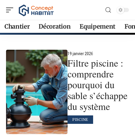
Chantier
Décoration
Equipement
Fon
19 janvier 2026
Filtre piscine :
comprendre
pourquoi du
sable s’échappe
du système
PISCINE