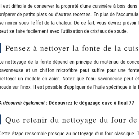
Il est difficile de conserver la propreté d’une cuisinière à bois d
préparer de petits plats ou d’autres recettes. En plus de l’accumulat
se noircir sous l’effet de la chaleur. De ce fait, vous devrez prévoi
peut se faire facilement avec l’utilisation de cristaux de soude.
Pensez à nettoyer la fonte de la cuis
Le nettoyage de la fonte dépend en principe du matériau de concepti
savonneuse et un chiffon microfibre peut suffire pour une fonte
nettoyer un modèle en acier. Notez que l’eau savonneuse peut êt
soude sur l’inox. Il est possible d’appliquer de l’huile spécifique à la
A découvrir également :
Découvrez le dégazage cuve à fioul 77
Que retenir du nettoyage du four de
Cette étape ressemble presque au nettoyage d’un four classique. T