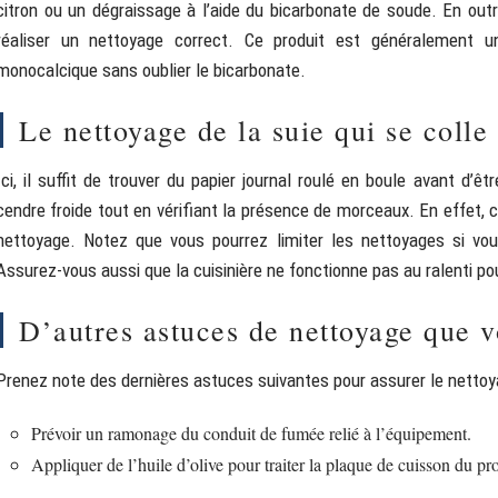
citron ou un dégraissage à l’aide du bicarbonate de soude. En outre
réaliser un nettoyage correct. Ce produit est généralement
monocalcique sans oublier le bicarbonate.
Le nettoyage de la suie qui se colle 
Ici, il suffit de trouver du papier journal roulé en boule avant d’êt
cendre froide tout en vérifiant la présence de morceaux. En effet, c
nettoyage. Notez que vous pourrez limiter les nettoyages si vo
Assurez-vous aussi que la cuisinière ne fonctionne pas au ralenti pou
D’autres astuces de nettoyage que v
Prenez note des dernières astuces suivantes pour assurer le nettoya
Prévoir un ramonage du conduit de fumée relié à l’équipement.
Appliquer de l’huile d’olive pour traiter la plaque de cuisson du pro