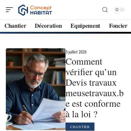
Chantier
Décoration
Equipement
Foncier
5 juillet 2026
Comment
vérifier qu’un
Devis travaux
meusetravaux.b
e est conforme
à la loi ?
CHANTIER